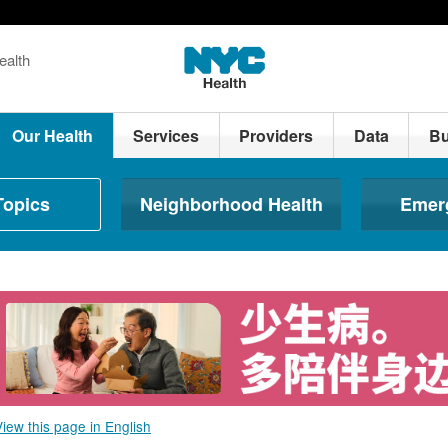
ealth
Our Health
Services
Providers
Data
Bu
Topics
Neighborhood Health
Emer
View this page in English