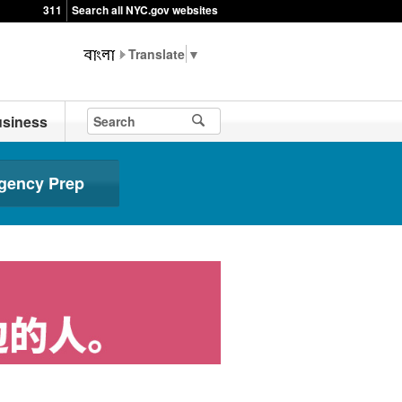
311
Search all NYC.gov websites
▼
siness
gency Prep