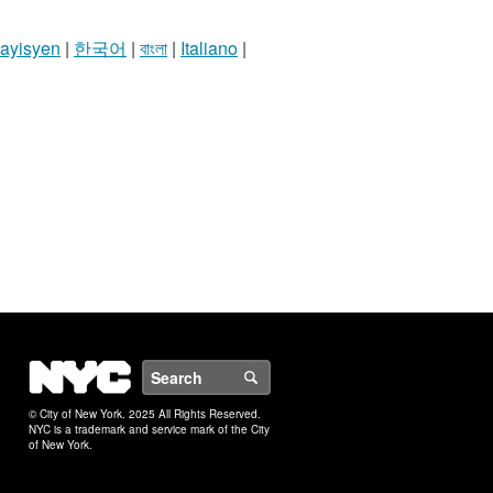
 ayisyen
|
한국어
|
বাংলা
|
Italiano
|
NYC
Search
© City of New York. 2025 All Rights Reserved.
NYC is a trademark and service mark of the City
of New York.