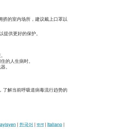
拥挤的室内场所，建议戴上口罩以
），以提供更好的保护。
液。
同住的人生病时。
化器。
，了解当前呼吸道病毒流行趋势的
 ayisyen
|
한국어
|
বাংলা
|
Italiano
|