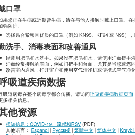
戴口罩
如果您正在生病或近期曾生病，请在与他人接触时戴上口罩。在
加强防护。
选择贴合紧密且优质的口罩（例如 KN95、KF94 或 N95
勤洗手、消毒表面和改善通风
经常用肥皂和水洗手。如果没有肥皂和水，请使用消毒搓手
消毒经常接触的表面，例如门把手和台面，尤其是当您或您
改善室内通风，打开窗户和使用空气清净机或便携式空气净
呼吸道疾病数据
呼吸道病毒在整个病毒季都会传播。请访问
呼吸道疾病数据页面
更多相关信息。
其他资源
须知信息：COVID-19、流感和RSV
(PDF)
其他语言：
Español
|
Русский
|
繁體中文
|
简体中文
|
Kreyòl