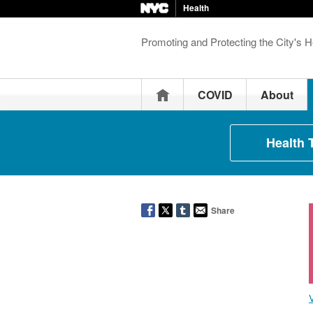
Health
Promoting and Protecting the City's H
Home
COVID
About
Health 
Share