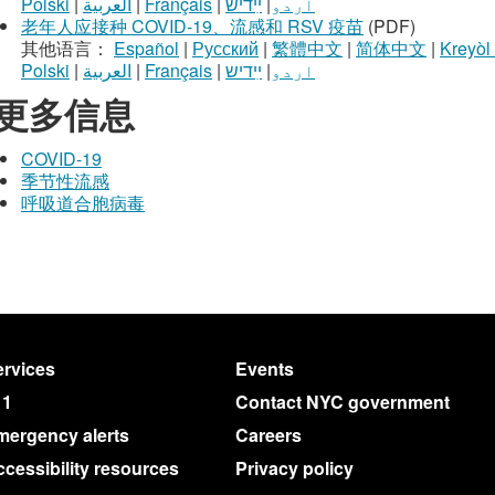
Polski
|
العربية
|
Français
|
ײִדיש
|
اردو
老年人应接种 COVID-19、流感和 RSV 疫苗
(PDF)
其他语言：
Español
|
Русский
|
繁體中文
|
简体中文
|
Kreyòl
Polski
|
العربية
|
Français
|
ײִדיש
|
اردو
更多信息
COVID-19
季节性流感
呼吸道合胞病毒
rvices
Events
11
Contact NYC government
mergency alerts
Careers
cessibility resources
Privacy policy