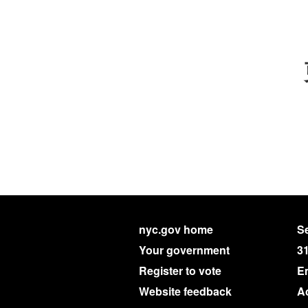
nyc.gov home
Se
Your government
3
Register to vote
E
Website feedback
Ac