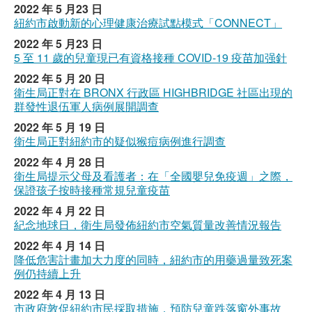
2022 年 5 月23 日
紐約市啟動新的心理健康治療試點模式「CONNECT」
2022 年 5 月23 日
5 至 11 歲的兒童現已有資格接種 COVID-19 疫苗加强針
2022 年 5 月 20 日
衛生局正對在 BRONX 行政區 HIGHBRIDGE 社區出現的
群發性退伍軍人病例展開調查
2022 年 5 月 19 日
衛生局正對紐約市的疑似猴痘病例進行調查
2022 年 4 月 28 日
衛生局提示父母及看護者：在「全國嬰兒免疫週」之際，
保證孩子按時接種常規兒童疫苗
2022 年 4 月 22 日
紀念地球日，衛生局發佈紐約市空氣質量改善情況報告
2022 年 4 月 14 日
降低危害計畫加大力度的同時，紐約市的用藥過量致死案
例仍持續上升
2022 年 4 月 13 日
市政府敦促紐約市民採取措施，預防兒童跌落窗外事故