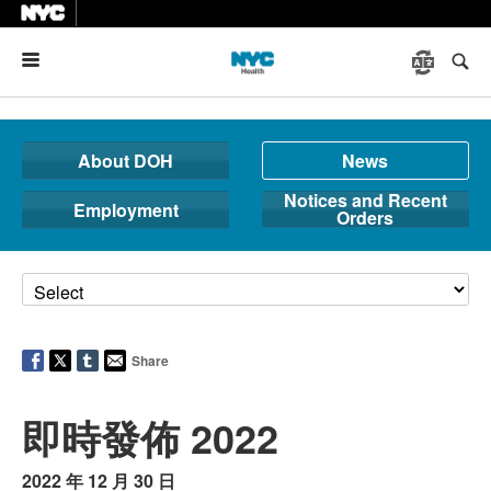
Menu
About DOH
News
Notices and Recent
Employment
Orders
Share
即時發佈 2022
2022 年 12 月 30 日