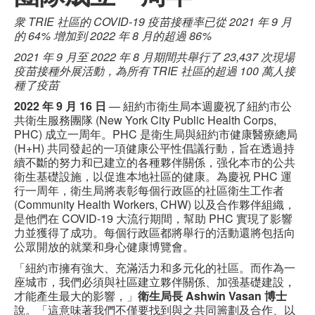
衆 TRIE 社區的 COVID-19 疫苗接種率已從 2021 年 9 月
的 64% 增加到 2022 年 8 月的超過 86%
2021 年 9 月至 2022 年 8 月期間共舉行了 23,437 次現場
疫苗接種外展活動，為所有 TRIE 社區的超過 100 萬人接
種了疫苗
2022 年 9 月 16 日
— 紐約市衛生局本週慶祝了紐約市公
共衛生服務團隊 (New York City Public Health Corps,
PHC) 成立一周年。PHC 是衛生局與紐約市健康醫療總局
(H+H) 共同發起的一項健康公平性倡議行動，旨在透過持
續不斷的努力和已建立的各種夥伴關係，强化本市的公共
衛生基礎設施，以促進本地社區的健康。為慶祝 PHC 運
行一周年，衛生局將表彰每個行政區的社區衛生工作者
(Community Health Workers, CHW) 以及合作夥伴組織，
是他們在 COVID-19 大流行期間，幫助 PHC 實現了影響
力並獲得了成功。每個行政區都將舉行的活動還將包括向
公眾開放的就業和身心健康博覽會。
「紐約市擁有強大、充滿活力和多元化的社區。而作為一
座城市，我們必須與社區建立夥伴關係、加强基礎建設，
才能產生最大的影響，」
衛生局長 Ashwin Vasan 博士
說。「這意味著我們不僅要找到與之共同籌劃及合作、以