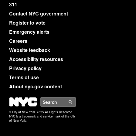
311
Contact NYC government
Register to vote
Emergency alerts
Careers
Website feedback
Accessibility resources
Privacy policy
Terms of use
About nyc.gov content
NYC
Search
© City of New York. 2025 All Rights Reserved.
NYC is a trademark and service mark of the City
of New York.