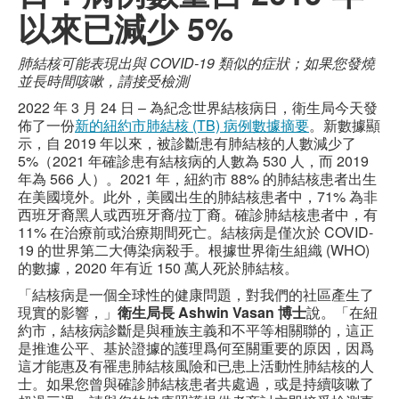
以來已減少 5%
肺結核可能表現出與 COVID-19 類似的症狀；如果您發燒
並長時間咳嗽，請接受檢測
2022 年 3 月 24 日 – 為紀念世界結核病日，衛生局今天發
佈了一份
新的紐約市肺結核 (TB) 病例數據摘要
。新數據顯
示，自 2019 年以來，被診斷患有肺結核的人數減少了
5%（2021 年確診患有結核病的人數為 530 人，而 2019
年為 566 人）。2021 年，紐約市 88% 的肺結核患者出生
在美國境外。此外，美國出生的肺結核患者中，71% 為非
西班牙裔黑人或西班牙裔/拉丁裔。確診肺結核患者中，有
11% 在治療前或治療期間死亡。結核病是僅次於 COVID-
19 的世界第二大傳染病殺手。根據世界衛生組織 (WHO)
的數據，2020 年有近 150 萬人死於肺結核。
「結核病是一個全球性的健康問題，對我們的社區產生了
現實的影響，」
衛生局長 Ashwin Vasan 博士
說。「在紐
約市，結核病診斷是與種族主義和不平等相關聯的，這正
是推進公平、基於證據的護理爲何至關重要的原因，因爲
這才能惠及有罹患肺結核風險和已患上活動性肺結核的人
士。如果您曾與確診肺結核患者共處過，或是持續咳嗽了