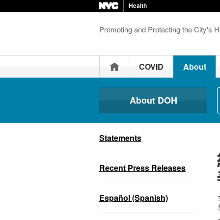
Health
Promoting and Protecting the City's H
Home
COVID
About
About DOH
Statements
Recent Press Releases
Español (Spanish)