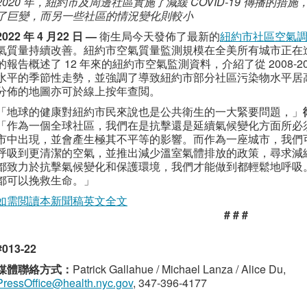
2020 年，紐約市及周邊社區實施了減緩 COVID-19 傳播的
了巨變，而另一些社區的情況變化則較小
2022 年 4 月22 日 —
衛生局今天發佈了最新的
紐約市社區空氣調查 
氣質量持續改善。紐約市空氣質量監測規模在全美所有城市正在
的報告概述了 12 年來的紐約市空氣監測資料，介紹了從 2008-20
水平的季節性走勢，並強調了導致紐約市部分社區污染物水平居
分佈的地圖亦可於線上按年查閲。
「地球的健康對紐約市民來說也是公共衛生的一大緊要問題，」
「作為一個全球社區，我們在是抗擊還是延續氣候變化方面所必
市中出現，並會產生極其不平等的影響。而作為一座城市，我們
呼吸到更清潔的空氣，並推出減少溫室氣體排放的政策，尋求減
都致力於抗擊氣候變化和保護環境，我們才能做到都輕鬆地呼吸
都可以挽救生命。」
如需閲讀本新聞稿英文全文
# # #
#013-22
媒體聯絡方式：
Patrick Gallahue / Michael Lanza / Alice Du,
PressOffice@health.nyc.gov
, 347-396-4177