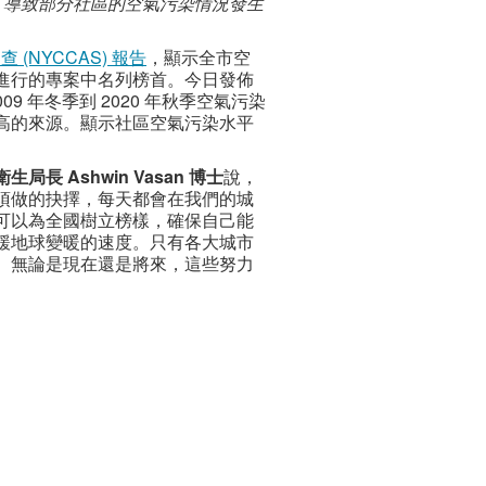
措施，導致部分社區的空氣污染情況發生
(NYCCAS) 報告
，顯示全市空
進行的專案中名列榜首。今日發佈
09 年冬季到 2020 年秋季空氣污染
高的來源。顯示社區空氣污染水平
衛生局長 Ashwin Vasan 博士
說，
須做的抉擇，每天都會在我們的城
可以為全國樹立榜樣，確保自己能
緩地球變暖的速度。只有各大城市
。無論是現在還是將來，這些努力