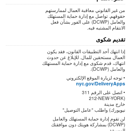
من غير القانوني معاقبة العمال لممارستهم
حقوقهم. تواصل مع إدارة حماية المستهلك
على الفور بشأن فعل (DCWP) والعامل
.الانتقام المشتبه فيه
تقديم شكوى
إذا انتهك أحد التطبيقات القانون، فقد يكون
العمال مستحقين للمال. للإبلاغ عن حدوث
انتهاك، قدم شكوى مع إدارة حماية المستهلك
.(DCWP) والعامل
توجه لزيارة الموقع الإلكتروني •
nyc.gov/DeliveryApps
اتصل على الرقم 311 •
212-NEW-YORK)
خارج مدينة
"نيويورك) واطلب "عامل التوصيل
لن تقوم إدارة حماية المستهلك والعامل
بمشاركة هويتك دون موافقتك (DCWP)
.المسبقة