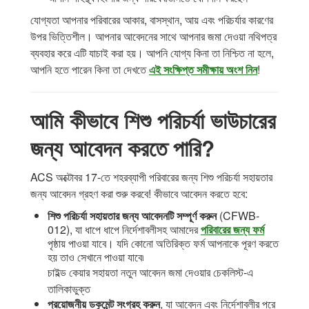
যোগ্যতা আপনার পরিবারের আকার, বাসস্থান, আয় এবং পরিচর্যার কারণের
উপর ভিত্তিশীল। আপনার আবেদনের সাথে আপনার জমা দেওয়া নথিপত্র
ব্যবহার করে এটি যাচাই করা হয়। আপনি যোগ্য কিনা তা নিশ্চিত না হলে,
আপনি হতে পারেন কিনা তা দেখতে
এই সংক্ষিপ্ত সমীক্ষায় অংশ নিন
!
আমি কীভাবে শিশু পরিচর্যা ভাউচারের
জন্য আবেদন করতে পারি?
ACS অক্টোবর 17-তে শহরব্যাপী পরিবারের জন্য শিশু পরিচর্যা সহায়তার
জন্য আবেদন গ্রহণ করা শুরু করবে! কীভাবে আবেদন করতে হবে:
শিশু পরিচর্যা সহায়তার জন্য আবেদনটি সম্পূর্ণ করুন
(CFWB-
012), যা ধাপে ধাপে নির্দেশাবলীসহ আমাদের
পরিবারের জন্য ফর্ম
পৃষ্ঠায় পাওয়া যাবে। যদি কোনো অতিরিক্ত ফর্ম আপনাকে পূরণ করতে
হয় তাও সেখানে পাওয়া যাবে৷
চাইল্ড কেয়ার সহায়তা নতুন আবেদন জমা দেওয়ার চেকলিস্ট-এ
তালিকাভুক্ত
প্রয়োজনীয় ডকুমেন্ট সংগ্রহ করুন
, যা আবেদন এবং নির্দেশাবলীর পরে