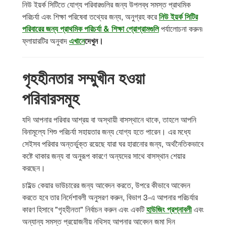
নিউ ইয়র্ক সিটিতে যোগ্য পরিবারগুলির জন্য উপলব্ধ সমস্ত প্রাথমিক
পরিচর্যা এবং শিক্ষা পরিষেবা তথ্যের জন্য, অনুগ্রহ করে
নিউ ইয়র্ক সিটির
পরিবারের জন্য প্রাথমিক পরিচর্যা & শিক্ষা প্রোগ্রামগুলি
পর্যালোচনা করুন৷
ফ্লায়ারটির অনুবাদ
এখানে
দেখুন।
গৃহহীনতার সম্মুখীন হওয়া
পরিবারসমূহ
যদি আপনার পরিবার আশ্রয় বা অস্থায়ী বাসস্থানে থাকে, তাহলে আপনি
বিনামূল্যে শিশু পরিচর্যা সহায়তার জন্য যোগ্য হতে পারেন। এর মধ্যে
সেইসব পরিবার অন্তর্ভুক্ত রয়েছে যারা ঘর হারানোর জন্য, অর্থনৈতিকভাবে
কষ্টে থাকার জন্য বা অনুরূপ কারণে অন্যদের সাথে বাসস্থান শেয়ার
করছেন।
চাইল্ড কেয়ার ভাউচারের জন্য আবেদন করতে, উপরে কীভাবে আবেদন
করতে হবে তার নির্দেশাবলী অনুসরণ করুন, বিভাগ 3-এ আপনার পরিচর্যার
কারণ হিসাবে "গৃহহীনতা" নির্বাচন করুন এবং একটি
হাউজিং প্রশ্নাবলী
এবং
অন্যান্য সমস্ত প্রয়োজনীয় নথিসহ আপনার আবেদন জমা দিন