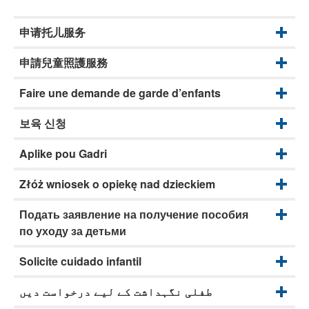
申请托儿服务
申請兒童照護服務
Faire une demande de garde d’enfants
보육 신청
Aplike pou Gadri
Złóż wniosek o opiekę nad dzieckiem
Подать заявление на получение пособия
по уходу за детьми
Solicite cuidado infantil
طفلی نگہداشت کے لیے درخواست دیں