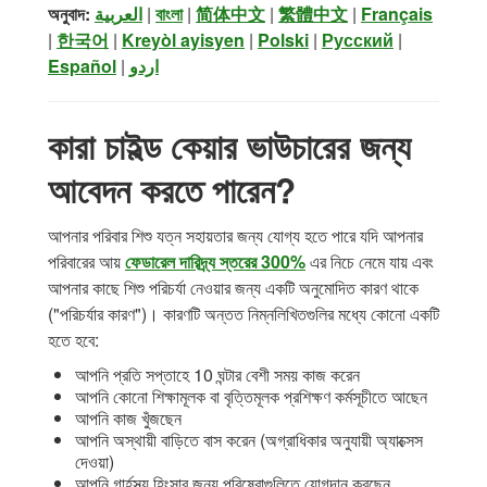
অনুবাদ:
العربية
|
বাংলা
|
简体中文
|
繁體中文
|
Français
|
한국어
|
Kreyòl ayisyen
|
Polski
|
Русский
|
Español
|
اردو
কারা চাইল্ড কেয়ার ভাউচারের জন্য
আবেদন করতে পারেন?
আপনার পরিবার শিশু যত্ন সহায়তার জন্য যোগ্য হতে পারে যদি আপনার
পরিবারের আয়
ফেডারেল দারিদ্র্য স্তরের 300%
এর নিচে নেমে যায় এবং
আপনার কাছে শিশু পরিচর্যা নেওয়ার জন্য একটি অনুমোদিত কারণ থাকে
("পরিচর্যার কারণ")। কারণটি অন্তত নিম্নলিখিতগুলির মধ্যে কোনো একটি
হতে হবে:
আপনি প্রতি সপ্তাহে 10 ঘন্টার বেশী সময় কাজ করেন
আপনি কোনো শিক্ষামূলক বা বৃত্তিমূলক প্রশিক্ষণ কর্মসূচীতে আছেন
আপনি কাজ খুঁজছেন
আপনি অস্থায়ী বাড়িতে বাস করেন (অগ্রাধিকার অনুযায়ী অ্যাক্সেস
দেওয়া)
আপনি গার্হস্থ্য হিংসার জন্য পরিষেবাগুলিতে যোগদান করছেন