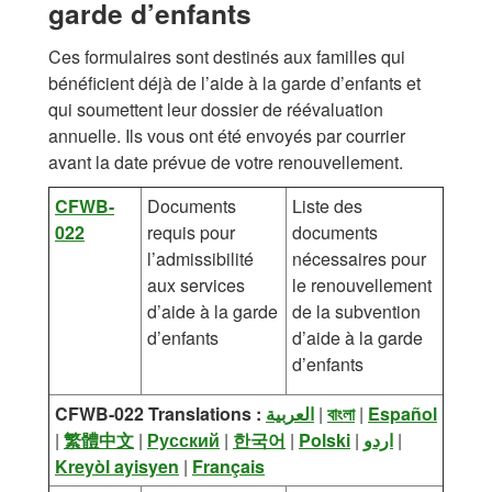
garde d’enfants
Ces formulaires sont destinés aux familles qui
bénéficient déjà de l’aide à la garde d’enfants et
qui soumettent leur dossier de réévaluation
annuelle. Ils vous ont été envoyés par courrier
avant la date prévue de votre renouvellement.
CFWB-
Documents
Liste des
022
requis pour
documents
l’admissibilité
nécessaires pour
aux services
le renouvellement
d’aide à la garde
de la subvention
d’enfants
d’aide à la garde
d’enfants
CFWB-022 Translations :
العربية
|
বাংলা
|
Español
|
繁體中文
|
Русский
|
한국어
|
Polski
|
اردو
|
Kreyòl ayisyen
|
Français