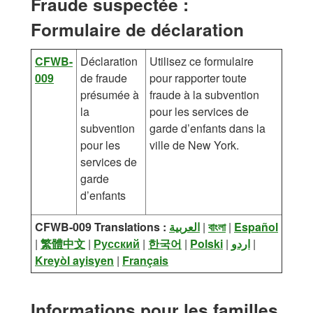
Fraude suspectée :
Formulaire de déclaration
CFWB-
Déclaration
Utilisez ce formulaire
009
de fraude
pour rapporter toute
présumée à
fraude à la subvention
la
pour les services de
subvention
garde d’enfants dans la
pour les
ville de New York.
services de
garde
d’enfants
CFWB-009 Translations :
العربية
|
বাংলা
|
Español
|
繁體中文
|
Русский
|
한국어
|
Polski
|
اردو
|
Kreyòl ayisyen
|
Français
Informations pour les familles