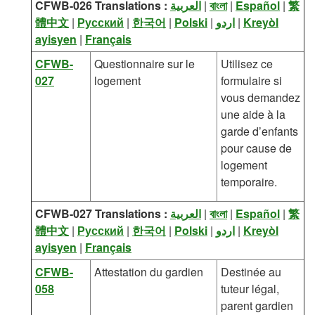
CFWB-026 Translations :
العربية
|
বাংলা
|
Español
|
繁
體中文
|
Русский
|
한국어
|
Polski
|
اردو
|
Kreyòl
ayisyen
|
Français
CFWB-
Questionnaire sur le
Utilisez ce
027
logement
formulaire si
vous demandez
une aide à la
garde d’enfants
pour cause de
logement
temporaire.
CFWB-027 Translations :
العربية
|
বাংলা
|
Español
|
繁
體中文
|
Русский
|
한국어
|
Polski
|
اردو
|
Kreyòl
ayisyen
|
Français
CFWB-
Attestation du gardien
Destinée au
058
tuteur légal,
parent gardien