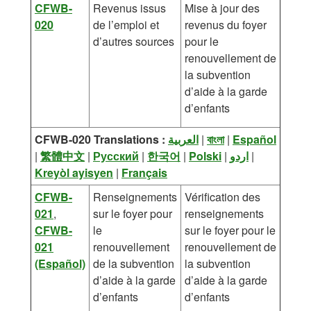
CFWB-
Revenus issus
Mise à jour des
020
de l’emploi et
revenus du foyer
d’autres sources
pour le
renouvellement de
la subvention
d’aide à la garde
d’enfants
CFWB-020 Translations :
العربية
|
বাংলা
|
Español
|
繁體中文
|
Русский
|
한국어
|
Polski
|
اردو
|
Kreyòl ayisyen
|
Français
CFWB-
Renseignements
Vérification des
021
,
sur le foyer pour
renseignements
CFWB-
le
sur le foyer pour le
021
renouvellement
renouvellement de
(Español)
de la subvention
la subvention
d’aide à la garde
d’aide à la garde
d’enfants
d’enfants