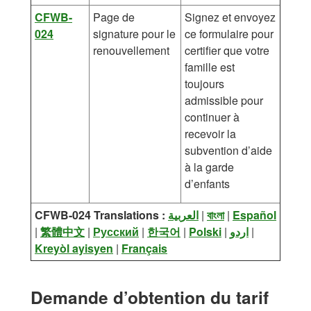
CFWB-
Page de
Signez et envoyez
024
signature pour le
ce formulaire pour
renouvellement
certifier que votre
famille est
toujours
admissible pour
continuer à
recevoir la
subvention d’aide
à la garde
d’enfants
CFWB-024 Translations :
العربية
|
বাংলা
|
Español
|
繁體中文
|
Русский
|
한국어
|
Polski
|
اردو
|
Kreyòl ayisyen
|
Français
Demande d’obtention du tarif