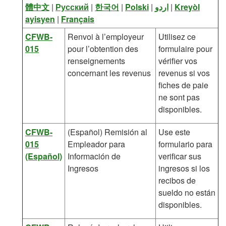
體中文
|
Русский
|
한국어
|
Polski
|
اردو
|
Kreyòl
ayisyen
|
Français
CFWB-
Renvoi à l’employeur
Utilisez ce
015
pour l’obtention des
formulaire pour
renseignements
vérifier vos
concernant les revenus
revenus si vos
fiches de paie
ne sont pas
disponibles.
CFWB-
(Español) Remisión al
Use este
015
Empleador para
formulario para
(Español)
Información de
verificar sus
Ingresos
ingresos si los
recibos de
sueldo no están
disponibles.