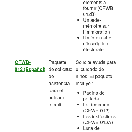
éléments à
fournir (CFWB-
012B)
Un aide-
mémoire sur
l’immigration
Un formulaire
d'inscription
électorale
CFWB-
Paquete
Solicite ayuda para
012 (Español)
de solicitud
el cuidado de
de
niños. El paquete
asistencia
incluye :
para el
Página de
cuidado
portada
infantil
La demande
(CFWB-012)
Les instructions
(CFWB-012A)
Lista de