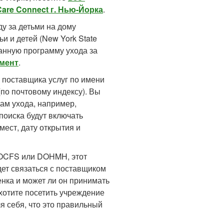
are Connect г. Нью-Йорка
.
у за детьми на дому
 и детей (New York State
ованную программу ухода за
умент
.
 поставщика услуг по имени
по почтовому индексу). Вы
ам ухода, например,
поиска будут включать
ест, дату открытия и
т OCFS или DOHMH, этот
дет связаться с поставщиком
бенка и может ли он принимать
ахотите посетить учреждение
ля себя, что это правильный