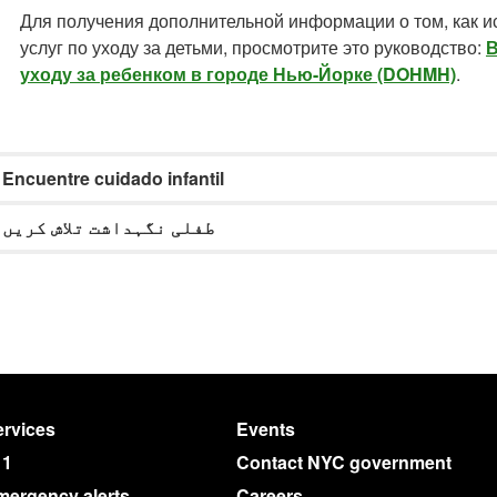
Для получения дополнительной информации о том, как и
услуг по уходу за детьми, просмотрите это руководство:
В
уходу за ребенком в городе Нью-Йорке (DOHMH)
.
Encuentre cuidado infantil
طفلی نگہداشت تلاش کریں
rvices
Events
11
Contact NYC government
mergency alerts
Careers