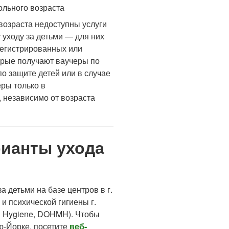
ольного возраста
возраста недоступны услуги
 уходу за детьми — для них
регистрированных или
орые получают ваучеры по
по защите детей или в случае
еры только в
 независимо от возраста
рианты ухода
 детьми на базе центров в г.
 психической гигиены г.
al Hygiene, DOHMH). Чтобы
ью-Йорке, посетите
веб-