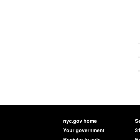
nyc.gov home
Se
Your government
3
Register to vote
E