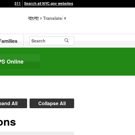
311
Search all NYC.gov websites
▼
Families
S Online
and All
Collapse All
ions