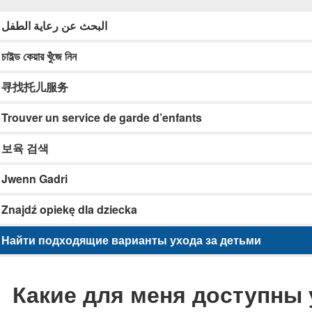
البحث عن رعاية الطفل
চাইল্ড কেয়ার খুঁজে নিন
寻找托儿服务
Trouver un service de garde d’enfants
보육 검색
Jwenn Gadri
Znajdź opiekę dla dziecka
Найти подходящие варианты ухода за детьми
Какие для меня доступны 