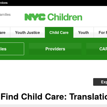
rvices
amilies
are
Youth Justice
Child Care
Youth
For 
lies
Providers
CAP
Exp
Find Child Care: Translat