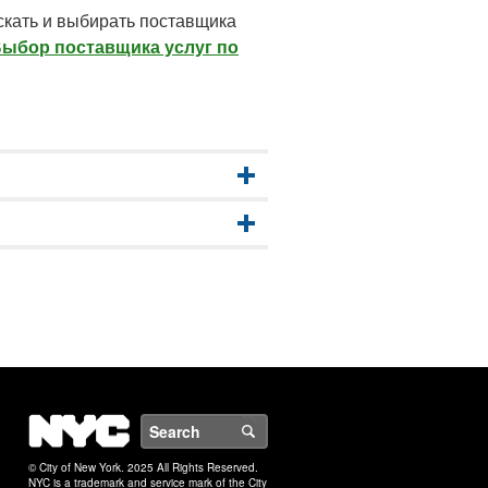
скать и выбирать поставщика
ыбор поставщика услуг по
NYC
Search
© City of New York. 2025 All Rights Reserved.
NYC is a trademark and service mark of the City