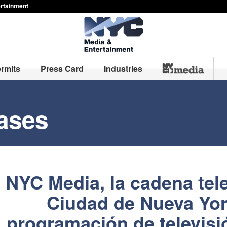
ertainment
ermits
Press Card
Industries
ases
NYC Media, la cadena tele
Ciudad de Nueva Yor
programación de televisi