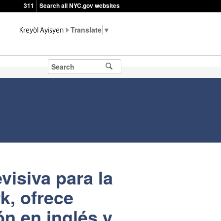
311
Search all NYC.gov websites
▼
visiva para la
k, ofrece
ón en inglés y