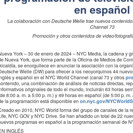
en español
L
a colaboración con Deutsche Welle trae nuevos contenido
Channel 73
Promoción y otros contenidos de video/fotograf
Nueva York – 30 de enero de 2024 – NYC Media, la cadena y gr
de Nueva York, que forma parte de la Oficina de Medios de Com
Alcaldía, se enorgullece en anunciar la asociación con la organi
Deutsche Welle (DW) para ofrecer a los neoyorquinos 44 nuevo
inglés y español en el NYC World Channel (canal 73 y otros
pro
contenido, una combinación de análisis de noticias directas, re
informativos originales de todo el mundo, incluirán 63 horas s
(de 8:00 a. m. a 5:00 p. m.) y 49 horas en español (de 5:00 p. m. 
de la programación está disponible en
on.nyc.gov/NYCWorldS
Creado en 2010, NYC World forma del grupo de canales de la 
Life, NYC GOV y NYC Drive. Se han añadido un total de 22 nue
nuevos programas en español a la programación semanal de NY
EN INGLÉS