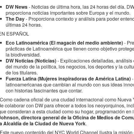
DW News
- Noticias de última hora, las 24 horas del día. 
proporciona noticias importantes sobre Europa y el mundo.
The Day
- Proporciona contexto y análisis para poder entende
últimas 24 horas.
EN ESPAÑOL
Eco Latinoamérica (El magacín del medio ambiente)
- Pr
prácticas de Latinoamérica que tienen como objetivo proteg
la biodiversidad.
DW Noticias (Noticias)
- Explicaciones detalladas, análisis
del mundo de la política, los negocios, los deportes y la cult
de los titulares.
Fuerza Latina (Mujeres inspiradoras de América Latina)
latinoamericanas que cambian al mundo con sus ideas innov
con historias fascinantes que contar.
“Como cadena oficial de una ciudad internacional como Nueva 
de colaborar con DW para ofrecer a todos los neoyorquinos, inclu
que consideran a esta ciudad como su hogar, programación en i
Johnson, directora general de la Oficina de Medios de Com
la Alcaldía de la Ciudad de Nueva York
.
“Este nuevo contenido del NYC World Channel ilustra la misión