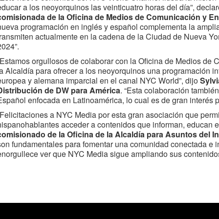
educar a los neoyorquinos las veinticuatro horas del día”, decla
comisionada de la Oficina de Medios de Comunicación y Ent
nueva programación en inglés y español complementa la amplia
transmiten actualmente en la cadena de la Ciudad de Nueva Yor
2024”.
“Estamos orgullosos de colaborar con la Oficina de Medios de 
la Alcaldía para ofrecer a los neoyorquinos una programación i
europea y alemana imparcial en el canal NYC World”, dijo
Sylvi
Distribución de DW para América
. “Esta colaboración tambi
Español enfocada en Latinoamérica, lo cual es de gran interés p
“Felicitaciones a NYC Media por esta gran asociación que permi
hispanohablantes acceder a contenidos que informan, educan e i
comisionado de la Oficina de la Alcaldía para Asuntos del I
son fundamentales para fomentar una comunidad conectada e in
enorgullece ver que NYC Media sigue ampliando sus contenidos