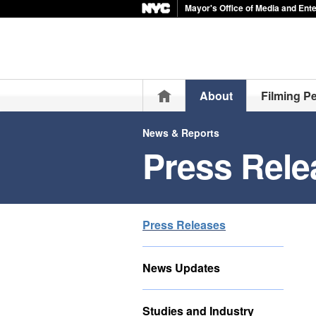
Mayor's Office of Media and Ent
Home
About
Filming P
News & Reports
Press Rele
Press Releases
News Updates
Studies and Industry