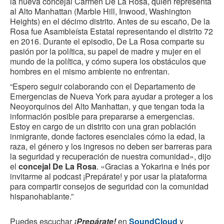
la nueva concejal Carmen De La Rosa, quien representa
al Alto Manhattan (Marble Hill, Inwood, Washington
Heights) en el décimo distrito. Antes de su escaño, De la
Rosa fue Asambleísta Estatal representando el distrito 72
en 2016. Durante el episodio, De La Rosa comparte su
pasión por la política, su papel de madre y mujer en el
mundo de la política, y cómo supera los obstáculos que
hombres en el mismo ambiente no enfrentan.
“Espero seguir colaborando con el Departamento de
Emergencias de Nueva York para ayudar a proteger a los
Neoyorquinos del Alto Manhattan, y que tengan toda la
información posible para prepararse a emergencias.
Estoy en cargo de un distrito con una gran población
inmigrante, donde factores esenciales cómo la edad, la
raza, el género y los ingresos no deben ser barreras para
la seguridad y recuperación de nuestra comunidad», dijo
el
concejal De La Rosa
. «Gracias a Yokarina e Inés por
invitarme al podcast ¡Prepárate! y por usar la plataforma
para compartir consejos de seguridad con la comunidad
hispanohablante.”
Puedes escuchar
¡Prepárate!
en
SoundCloud
y