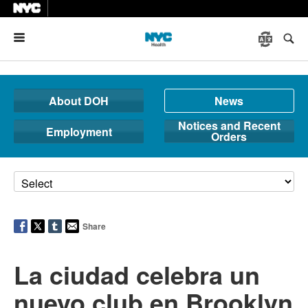
Menu
About DOH
News
Notices and Recent
Employment
Orders
Share
La ciudad celebra un
nuevo club en Brooklyn