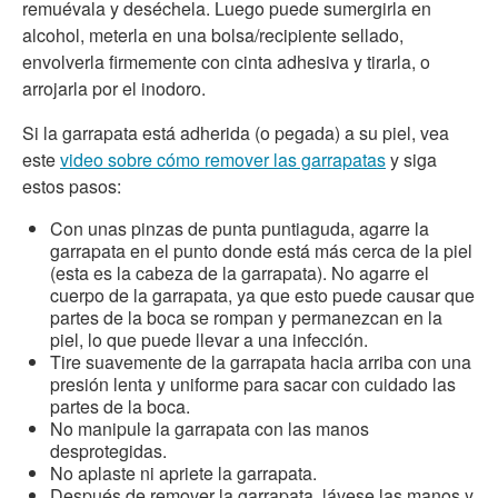
remuévala y deséchela. Luego puede sumergirla en
alcohol, meterla en una bolsa/recipiente sellado,
envolverla firmemente con cinta adhesiva y tirarla, o
arrojarla por el inodoro.
Si la garrapata está adherida (o pegada) a su piel, vea
este
video sobre cómo remover las garrapatas
y siga
estos pasos:
Con unas pinzas de punta puntiaguda, agarre la
garrapata en el punto donde está más cerca de la piel
(esta es la cabeza de la garrapata). No agarre el
cuerpo de la garrapata, ya que esto puede causar que
partes de la boca se rompan y permanezcan en la
piel, lo que puede llevar a una infección.
Tire suavemente de la garrapata hacia arriba con una
presión lenta y uniforme para sacar con cuidado las
partes de la boca.
No manipule la garrapata con las manos
desprotegidas.
No aplaste ni apriete la garrapata.
Después de remover la garrapata, lávese las manos y