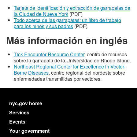
Tarjeta de Identificación y extracción de garrapatas de
la Ciudad de Nueva York
(PDF)
Todo acerca de las garrapatas: un libro de trabajo
para los niños y sus padres
(PDF)
Más información en inglés
Tick Encounter Resource Center
, centro de recursos
sobre la garrapata de la Universidad de Rhode Island.
Northeast Regional Center for Excellence in Vector-
Borne Diseases
, centro regional del nordeste sobre
enfermedades transmitidas por vectores.
nyc.gov home
Services
Events
Your government